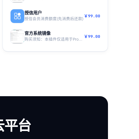
授信用户
￥99.00
授信会员消费额度(先消费后还款)
官方系统镜像
￥99.00
购买须知：本插件仅适用于Proxmox...
云平台