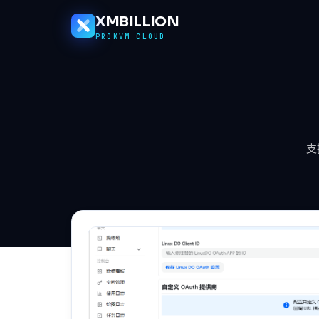
XMBILLION
PROKVM CLOUD
支