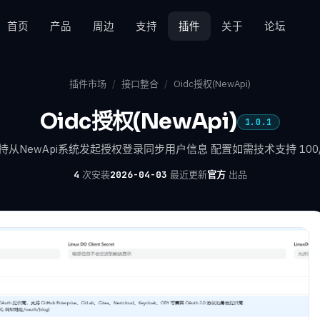
首页
产品
周边
支持
插件
关于
论坛
插件市场
/
接口整合
/
Oidc授权(NewApi)
Oidc授权(NewApi)
1.0.1
持从NewApi系统发起授权登录同步用户信息 配置如需技术支持 100
4
次安装
2026-04-03
最近更新
官方
出品