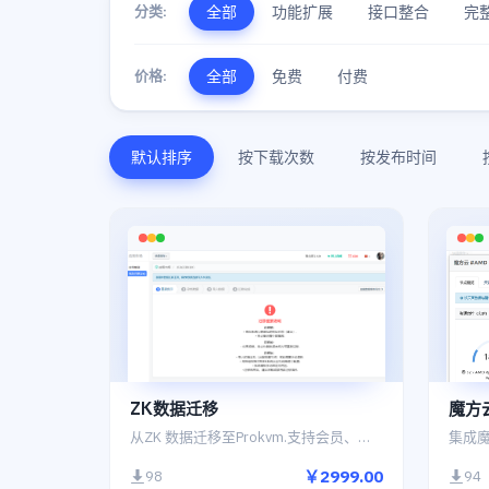
分类:
全部
功能扩展
接口整合
完
价格:
全部
免费
付费
默认排序
按下载次数
按发布时间
ZK数据迁移
魔方
从ZK 数据迁移至Prokvm.支持会员、余额、实名、云主机、虚拟主机、域名数据处理
￥2999.00
98
94