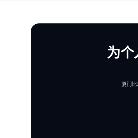
为个
厦门比